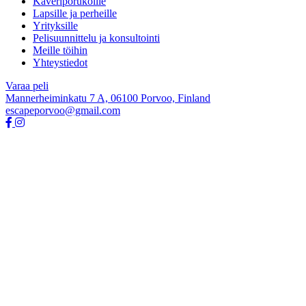
Kaveriporukoille
Lapsille ja perheille
Yrityksille
Pelisuunnittelu ja konsultointi
Meille töihin
Yhteystiedot
Varaa peli
Mannerheiminkatu 7 A, 06100 Porvoo, Finland
escapeporvoo@gmail.com