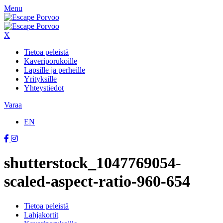
Menu
X
Tietoa peleistä
Kaveriporukoille
Lapsille ja perheille
Yrityksille
Yhteystiedot
Varaa
EN
shutterstock_1047769054-
scaled-aspect-ratio-960-654
Tietoa peleistä
Lahjakortit