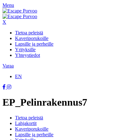
Menu
X
Tietoa peleistä
Kaveriporukoille
Lapsille ja perheille
Yrityksille
Yhteystiedot
Varaa
EN
EP_Pelinrakennus7
Tietoa peleistä
Lahjakortit
Kaveriporukoille
Lapsille ja perheille