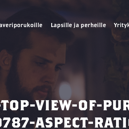
averiporukoille
Lapsille ja perheille
Yrity
TOP-VIEW-OF-PU
0787-ASPECT-RATI