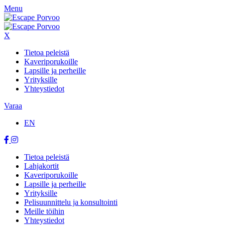
Menu
X
Tietoa peleistä
Kaveriporukoille
Lapsille ja perheille
Yrityksille
Yhteystiedot
Varaa
EN
Tietoa peleistä
Lahjakortit
Kaveriporukoille
Lapsille ja perheille
Yrityksille
Pelisuunnittelu ja konsultointi
Meille töihin
Yhteystiedot