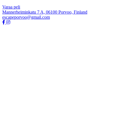
Varaa peli
Mannerheiminkatu 7 A, 06100 Porvoo, Finland
escapeporvoo@gmail.com